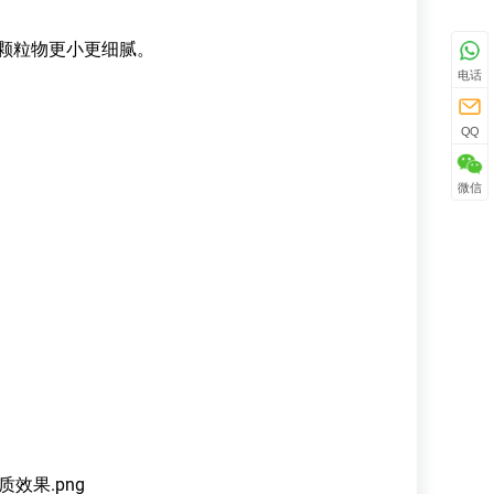
颗粒物更小更细腻。
电话
QQ
微信