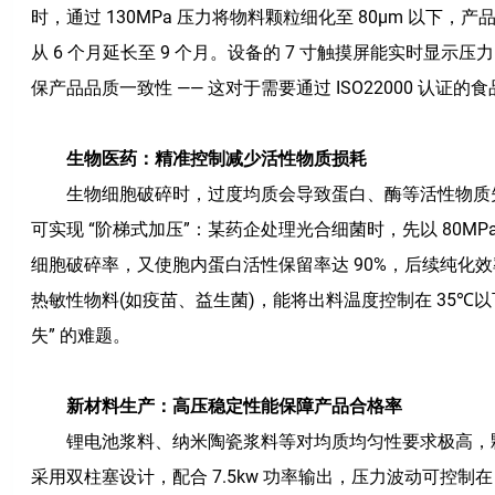
时，通过 130MPa 压力将物料颗粒细化至 80μm 以下
从 6 个月延长至 9 个月。设备的 7 寸触摸屏能实时显
保产品品质一致性 —— 这对于需要通过 ISO22000 认
生物医药：精准控制减少活性物质损耗
生物细胞破碎时，过度均质会导致蛋白、酶等活性物质失活。
可实现 “阶梯式加压”：某药企处理光合细菌时，先以 80MPa 
细胞破碎率，又使胞内蛋白活性保留率达 90%，后续纯化效
热敏性物料(如疫苗、益生菌)，能将出料温度控制在 35℃
失” 的难题。
新材料生产：高压稳定性能保障产品合格率
锂电池浆料、纳米陶瓷浆料等对均质均匀性要求极高，颗粒
采用双柱塞设计，配合 7.5kw 功率输出，压力波动可控制在 