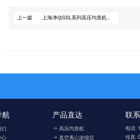
上海净信GSL系列高压均质机可
上一篇
应用于制药/生物工程/食品/精
细化工等多个领域
导航
产品直达
联
电话:
我们
高压均质机
传真:
中心
真空离心浓缩仪