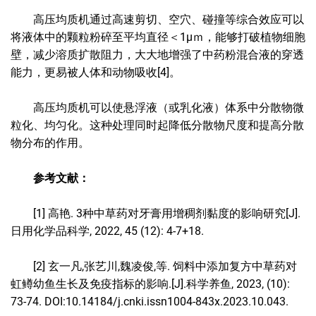
高压均质机通过高速剪切、空穴、碰撞等综合效应可以
将液体中的颗粒粉碎至平均直径＜1μｍ，能够打破植物细胞
壁，减少溶质扩散阻力，大大地增强了中药粉混合液的穿透
能力，更易被人体和动物吸收[4]。
高压均质机可以使悬浮液（或乳化液）体系中分散物微
粒化、均匀化。这种处理同时起降低分散物尺度和提高分散
物分布的作用。
参考文献：
[1] 高艳. 3种中草药对牙膏用增稠剂黏度的影响研究[J].
日用化学品科学, 2022, 45 (12): 4-7+18.
[2] 玄一凡,张艺川,魏凌俊,等. 饲料中添加复方中草药对
虹鳟幼鱼生长及免疫指标的影响.[J].科学养鱼, 2023, (10):
73-74. DOI:10.14184/j.cnki.issn1004-843x.2023.10.043.