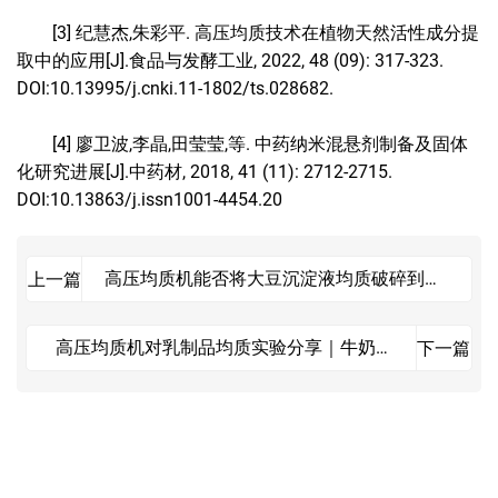
[3] 纪慧杰,朱彩平. 高压均质技术在植物天然活性成分提
取中的应用[J].食品与发酵工业, 2022, 48 (09): 317-323.
DOI:10.13995/j.cnki.11-1802/ts.028682.
[4] 廖卫波,李晶,田莹莹,等. 中药纳米混悬剂制备及固体
化研究进展[J].中药材, 2018, 41 (11): 2712-2715.
DOI:10.13863/j.issn1001-4454.20
高压均质机能否将大豆沉淀液均质破碎到细
上一篇
腻均匀的豆浆？
高压均质机对乳制品均质实验分享｜牛奶与
下一篇
油充分混合后能达到什么状态？